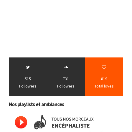
515
731
819
Followers
Followers
Total loves
Nos playlists et ambiances