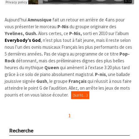
Aujourd’hui
Amnusique
fait un retour en arrière de 4 ans pour
vous présenter le morceau
P-Nis
du groupe originaire des
Yvelines, Gush
.
Alors certes, ce
P-Nis,
sorti en 2010 sur l’album
Everybody’s God
, n’est plus tout à fait jeune, mais il reste selon
nous l’un des ovnis musicaux Français les plus performants de ces
5 dernières années
.
Pas de viagra au programme de ce titre
Pop-
Rock
détonnant, mais des préliminaires dignes des plus belles
heures du mythique
Queen
qui amènent à l’extase 3:20 plus tard
grâce à ce solo de piano absolument magistral.
P-nis
, une ballade
jouissive signée
Gush
, le groupe
Français
qui réussit à nous faire
atteindre le point G de l’audition. Allez, on arrête les jeux de mots
pourris et on vous laisse écouter.
(SUITE…)
1
Recherche