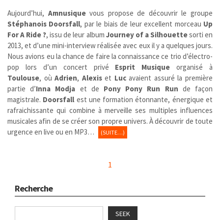
Aujourd’hui,
Amnusique
vous propose de découvrir le groupe
Stéphanois
Doorsfall
, par le biais de leur excellent morceau
Up
For A Ride ?
, issu de leur album
Journey of a Silhouette
sorti en
2013, et d’une mini-interview réalisée avec eux il y a quelques jours.
Nous avions eu la chance de faire la connaissance ce trio d’électro-
pop lors d’un concert privé
Esprit Musique
organisé à
Toulouse
, où
Adrien
,
Alexis
et
Luc
avaient assuré la première
partie d’
Inna Modja
et de
Pony Pony Run Run
de façon
magistrale.
Doorsfall
est une formation étonnante, énergique et
rafraichissante qui combine à merveille ses multiples influences
musicales afin de se créer son propre univers. À découvrir de toute
urgence en live ou en MP3…
(SUITE…)
1
Recherche
SEEK