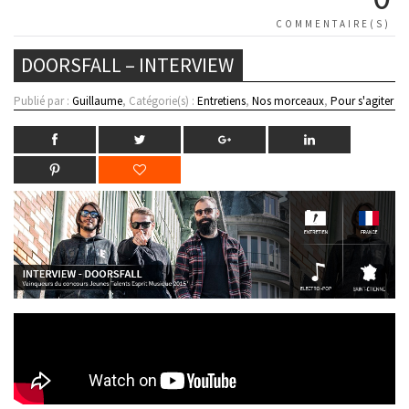
COMMENTAIRE(S)
DOORSFALL – INTERVIEW
Publié par :
Guillaume
, Catégorie(s) :
Entretiens
,
Nos morceaux
,
Pour s'agiter