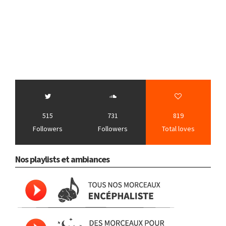
515
731
819
Followers
Followers
Total loves
Nos playlists et ambiances