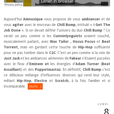
Aujourd’hui
Amnusique
vous propose de vous
ambiancer
et de
vous
agiter
avec le morceau de
Chill Bump
, intitulé
« I Get The
Job Done »
. Si on devait définir l’univers du duo
Chill Bump
? Ce
serait un peu comme si les
Cunninlynguists
avaient couché,
musicalement parlant, avec
Wax Tailor
,
Hocus Pocus
et
Beat
Torrent
, mais en gardant cette touche de
Hip-Hop
suffisante
pour ne pas tomber dans le
C2C
. C’est un peu comme si la voix de
Just Jack
et les ambiances aériennes de
Fakear
s’étaient pacsées
avec le flow d’
Eminem et
les énergies d’
Adam Turner
(
Beat
Assaillant
) et des
Puppetmastaz
. En définitif,
Chill Bump
c’est
ce délicieux mélange d’influences diverses qui rend leur style,
mêlant
Hip-Hop
,
Electro
et
Scratch
, à la fois familier et si
incomparable.
(SUITE…)
LUNDI
8