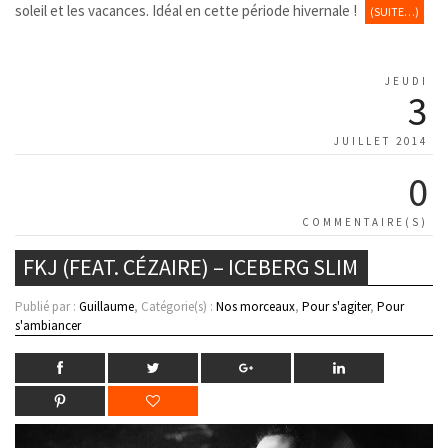
soleil et les vacances. Idéal en cette période hivernale !
(SUITE…)
JEUDI
3
JUILLET 2014
0
COMMENTAIRE(S)
FKJ (FEAT. CÉZAIRE) – ICEBERG SLIM
Publié par :
Guillaume
, Catégorie(s) :
Nos morceaux
,
Pour s'agiter
,
Pour
s'ambiancer