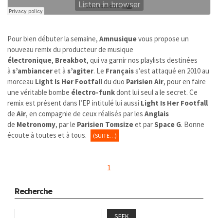
Pour bien débuter la semaine,
Amnusique
vous propose un
nouveau remix du producteur de musique
électronique
,
Breakbot
, qui va garnir nos playlists destinées
à
s’ambiancer
et à
s’agiter
. Le
Français
s’est attaqué en 2010 au
morceau
Light Is Her Footfall
du duo
Parisien
Air
, pour en faire
une véritable bombe
électro-funk
dont lui seul a le secret. Ce
remix est présent dans l’EP intitulé lui aussi
Light Is Her Footfall
de
Air
, en compagnie de ceux réalisés par les
Anglais
de
Metronomy
, par le
Parisien
Tomsize
et par
Space G
. Bonne
écoute à toutes et à tous.
(SUITE…)
1
Recherche
SEEK