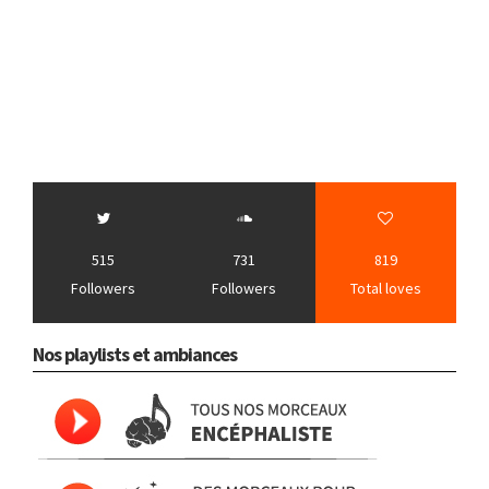
515
731
819
Followers
Followers
Total loves
Nos playlists et ambiances