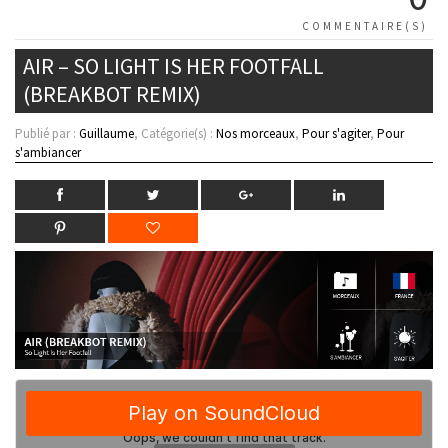
COMMENTAIRE(S)
AIR – SO LIGHT IS HER FOOTFALL
(BREAKBOT REMIX)
Publié par :
Guillaume
, Catégorie(s) :
Nos morceaux
,
Pour s'agiter
,
Pour
s'ambiancer