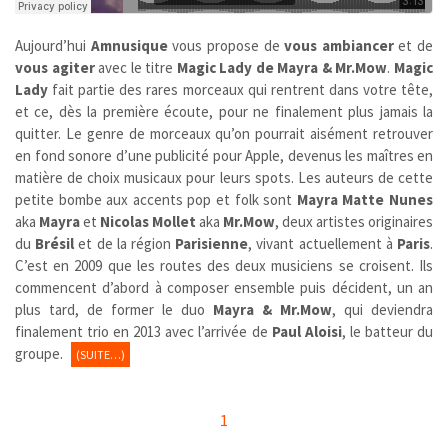
Aujourd’hui
Amnusique
vous propose de
vous ambiancer
et de
vous agiter
avec le titre
Magic Lady de Mayra & Mr.Mow
.
Magic
Lady
fait partie des rares morceaux qui rentrent dans votre tête,
et ce, dès la première écoute, pour ne finalement plus jamais la
quitter. Le genre de morceaux qu’on pourrait aisément retrouver
en fond sonore d’une publicité pour Apple, devenus les maîtres en
matière de choix musicaux pour leurs spots. Les auteurs de cette
petite bombe aux accents pop et folk sont
Mayra Matte Nunes
aka
Mayra
et
Nicolas Mollet
aka
Mr.Mow
, deux artistes originaires
du
Brésil
et de la région
Parisienne
, vivant actuellement à
Paris
.
C’est en 2009 que les routes des deux musiciens se croisent. Ils
commencent d’abord à composer ensemble puis décident, un an
plus tard, de former le duo
Mayra & Mr.Mow
, qui deviendra
finalement trio en 2013 avec l’arrivée de
Paul Aloisi
, le batteur du
groupe.
(SUITE…)
1