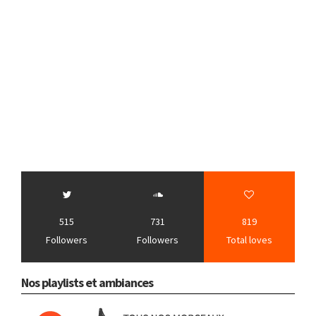
515
731
819
Followers
Followers
Total loves
Nos playlists et ambiances