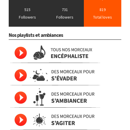
515
731
819
Followers
Followers
Total loves
Nos playlists et ambiances