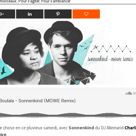
 morceaux
,
Pour s'agiter
,
Pour s'ambiancer
e chose en ce pluvieux samedi, avec
Sonnenkind
du DJ Allemand
Charl
öwe
.