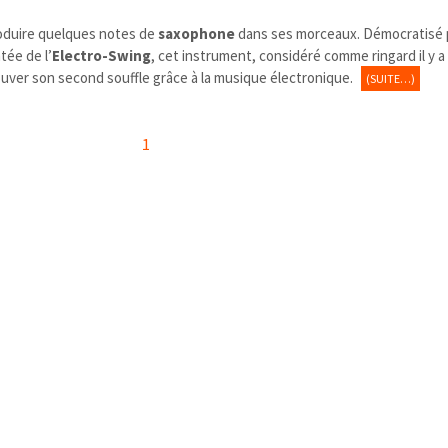
roduire quelques notes de
saxophone
dans ses morceaux. Démocratisé p
tée de l’
Electro-Swing
, cet instrument, considéré comme ringard il y 
ouver son second souffle grâce à la musique électronique.
(SUITE…)
1