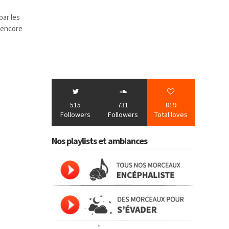
ar les
a encore
515
731
819
Followers
Followers
Total loves
Nos playlists et ambiances