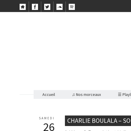
Accueil
♫ Nos morceaux
☰ Playl
SAMEDI
CHARLIE BOULALA – S
26