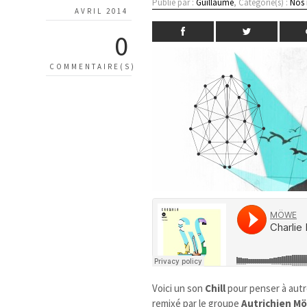
Publié par :
Guillaume
, Catégorie(s) :
Nos
AVRIL 2014
0
COMMENTAIRE(S)
Voici un son
Chill
pour penser à autr
remixé par le groupe
Autrichien M