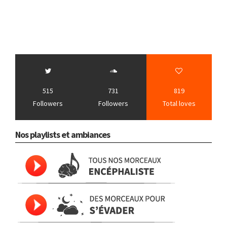
515
731
819
Followers
Followers
Total loves
Nos playlists et ambiances