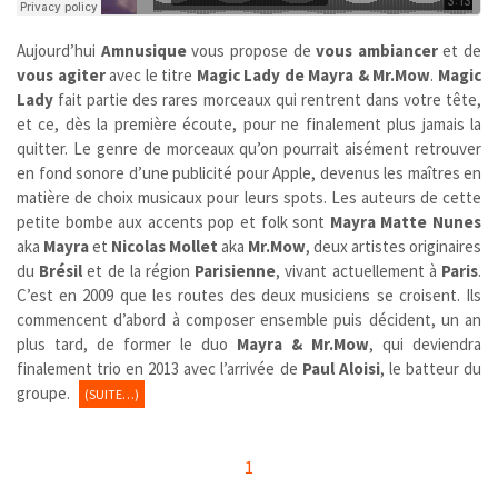
Aujourd’hui
Amnusique
vous propose de
vous ambiancer
et de
vous agiter
avec le titre
Magic Lady de Mayra & Mr.Mow
.
Magic
Lady
fait partie des rares morceaux qui rentrent dans votre tête,
et ce, dès la première écoute, pour ne finalement plus jamais la
quitter. Le genre de morceaux qu’on pourrait aisément retrouver
en fond sonore d’une publicité pour Apple, devenus les maîtres en
matière de choix musicaux pour leurs spots. Les auteurs de cette
petite bombe aux accents pop et folk sont
Mayra Matte Nunes
aka
Mayra
et
Nicolas Mollet
aka
Mr.Mow
, deux artistes originaires
du
Brésil
et de la région
Parisienne
, vivant actuellement à
Paris
.
C’est en 2009 que les routes des deux musiciens se croisent. Ils
commencent d’abord à composer ensemble puis décident, un an
plus tard, de former le duo
Mayra & Mr.Mow
, qui deviendra
finalement trio en 2013 avec l’arrivée de
Paul Aloisi
, le batteur du
groupe.
(SUITE…)
1