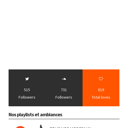
515
731
819
Followers
Followers
Total loves
Nos playlists et ambiances