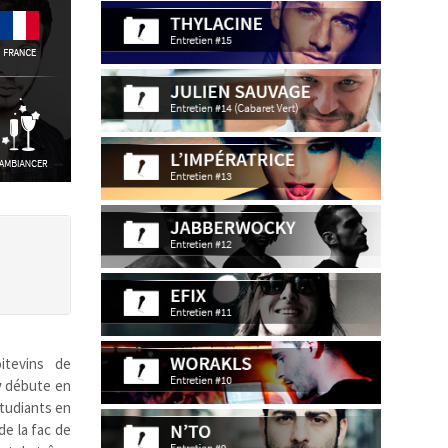
itevins de
y
débute en
étudiants en
e la fac de