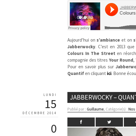
Aujourd’hui on
s’ambiance
et on
s
Jabberwocky
. C’est en 2013 que
Colours In The Street
en réorch
compagnie des titres
Your Round
,
Pour en savoir plus sur
Jabberwo
Quantif
en cliquant
ici
. Bonne écou
LUNDI
JABBERWOCKY – QUAN
15
Publié par :
Guillaume
, Catégorie(s) :
Nos
DÉCEMBRE 2014
0