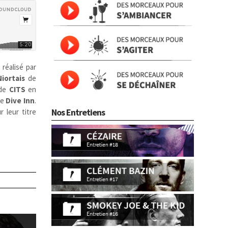
, réalisé par
Niortais
de
 de
CITS
en
de
Dive Inn
.
Nos Entretiens
 leur titre