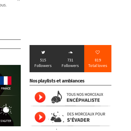
ous.
515
731
819
Followers
Followers
Total loves
Nos playlists et ambiances