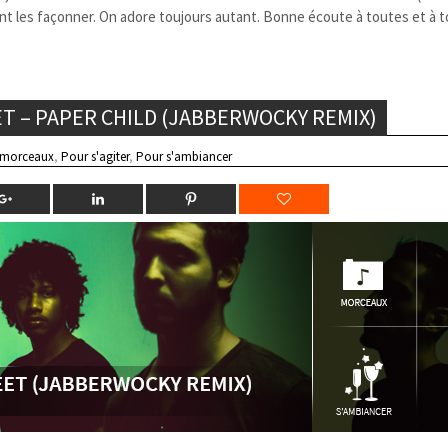
nt les façonner. On adore toujours autant. Bonne écoute à toutes et à t
T – PAPER CHILD (JABBERWOCKY REMIX)
 morceaux
,
Pour s'agiter
,
Pour s'ambiancer