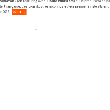
tomaton
» (en featuring avec
Elodie Wildstars
) qui le propulsera en h
ale
Française
. Ces trois illustres inconnus et leur premier single allaient 
e 2013.
(SUITE…)
1