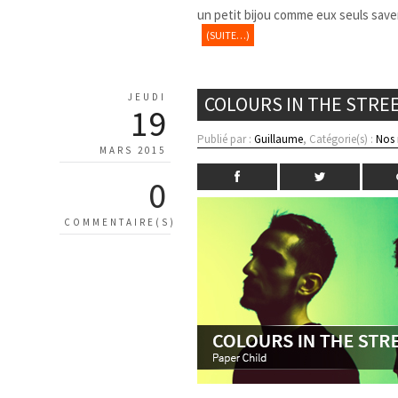
un petit bijou comme eux seuls save
(SUITE…)
JEUDI
COLOURS IN THE STREE
19
Publié par :
Guillaume
, Catégorie(s) :
Nos
MARS 2015
0
COMMENTAIRE(S)