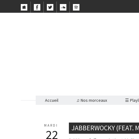
Accueil
♫ Nos morceaux
☰ Playl
MARDI
JABBERWOCKY (FEAT. M
22