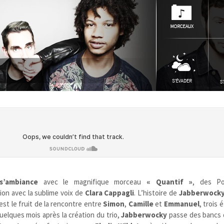
s’ambiance
avec le magnifique morceau
« Quantif »
, des Po
tion avec la sublime voix de
Clara Cappagli
. L’histoire de
Jabberwock
est le fruit de la rencontre entre
Simon
,
Camille
et
Emmanuel
, trois 
Quelques mois après la création du trio,
Jabberwocky
passe des bancs d