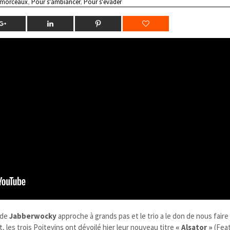
 morceaux
,
Pour s'ambiancer
,
Pour s'évader
de
Jabberwocky​
approche à grands pas et le trio a le don de nous faire
t, les trois Poitevins ont dévoilé hier leur nouveau titre
« Alsator »
(Fea