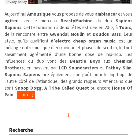
Aujourd’hui
Amnusique
vous propose de vous
ambiancer
et vous
agiter
avec le morceau
BeastyMachine
du duo
Sapiens
Sapiens
. Cette formation à deux têtes est née en 2012, à
Tours
,
de la rencontre entre
Gwendal Moulin
et
Doudou Bass
. Leur
style, qu’ils qualifient
d’electro cheap organ music
, est un
mélange entre musique électronique et phases de scratch, le tout
savamment agrémenté d’une bonne dose de hip-hop. Les
influences du duo vont des
Beastie Boys
aux
Chemical
Brothers
, en passant par
LCD Soundsystem
et
Fatboy Slim
.
Sapiens Sapiens
tire également son goût pour le hip-hop, de
l’autre côté de l’Atlantique, des grands rappeurs Américains que
sont
Snoop Dogg
,
A Tribe Called
Quest
ou encore
House Of
Pain
.
(SUITE…)
1
Recherche