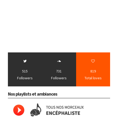
515
731
819
Followers
Followers
Total loves
Nos playlists et ambiances