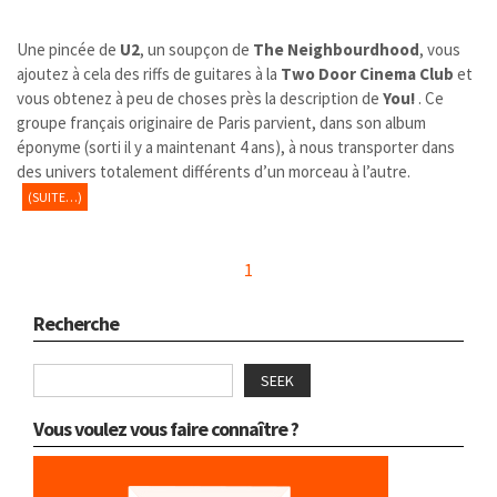
Une pincée de
U2
, un soupçon de
The Neighbourdhood
, vous
ajoutez à cela des riffs de guitares à la
Two Door Cinema Club
et
vous obtenez à peu de choses près la description de
You!
. Ce
groupe français originaire de Paris parvient, dans son album
éponyme (sorti il y a maintenant 4 ans), à nous transporter dans
des univers totalement différents d’un morceau à l’autre.
(SUITE…)
1
Recherche
SEEK
Vous voulez vous faire connaître ?