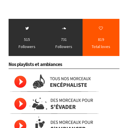
515
731
819
Followers
Followers
Total loves
Nos playlists et ambiances