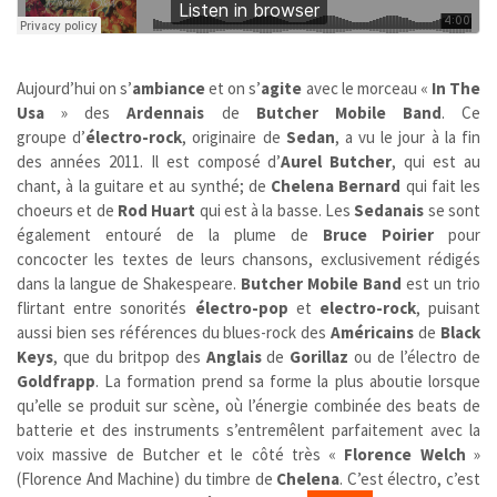
Aujourd’hui on s’
ambiance
et on s’
agite
avec le morceau «
In The
Usa
» des
Ardennais
de
Butcher Mobile Band
. Ce
groupe d’
électro-rock
, originaire de
Sedan
, a vu le jour à la fin
des années 2011. Il est composé d’
Aurel Butcher
, qui est au
chant, à la guitare et au synthé; de
Chelena Bernard
qui fait les
choeurs et de
Rod Huart
qui est à la basse. Les
Sedanais
se sont
également entouré de la plume de
Bruce Poirier
pour
concocter les textes de leurs chansons, exclusivement rédigés
dans la langue de Shakespeare.
Butcher Mobile Band
est un trio
flirtant entre sonorités
électro-pop
et
electro-rock
, puisant
aussi bien ses références du blues-rock des
Américains
de
Black
Keys
, que du britpop des
Anglais
de
Gorillaz
ou de l’électro de
Goldfrapp
. La formation prend sa forme la plus aboutie lorsque
qu’elle se produit sur scène, où l’énergie combinée des beats de
batterie et des instruments s’entremêlent parfaitement avec la
voix massive de Butcher et le côté très «
Florence Welch
»
(Florence And Machine) du timbre de
Chelena
. C’est électro, c’est