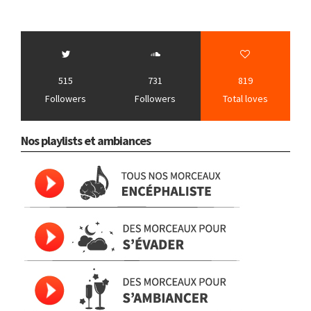
515
731
819
Followers
Followers
Total loves
Nos playlists et ambiances