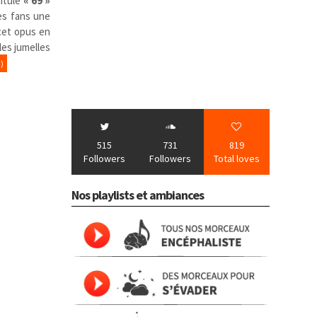
titulé
« 69 »
es fans une
 cet opus en
les jumelles
)
515
731
819
Followers
Followers
Total loves
Nos playlists et ambiances