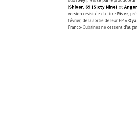
duo
Ibeyi
, réalisé par le producteur
(
Shiver
,
69 (Sixty Nine)
et
Ange
version revisitée du titre
River
, pr
février, de la sortie de leur EP
« Oya
Franco-Cubaines ne cessent d’augm