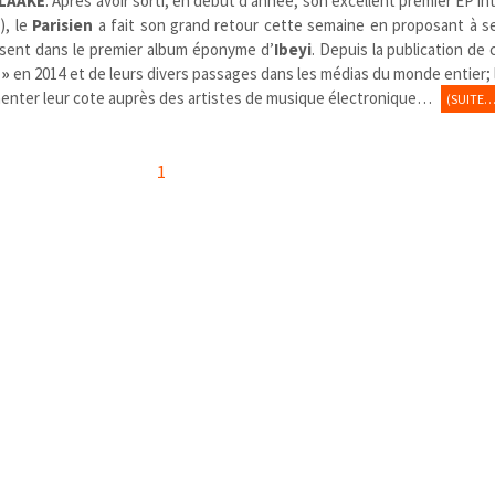
LAAKE
. Après avoir sorti, en début d’année, son excellent premier EP in
r
), le
Parisien
a fait son grand retour cette semaine en proposant à s
ésent dans le premier album éponyme d’
Ibeyi
. Depuis la publication de
 »
en 2014 et de leurs divers passages dans les médias du monde entier; 
enter leur cote auprès des artistes de musique électronique…
(SUITE…
1