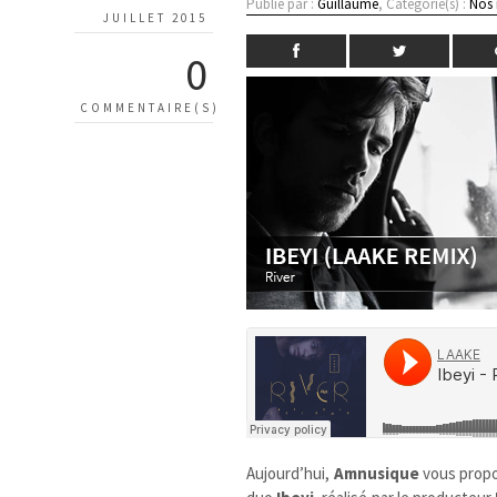
Publié par :
Guillaume
, Catégorie(s) :
Nos
JUILLET 2015
0
COMMENTAIRE(S)
Aujourd’hui,
Amnusique
vous prop