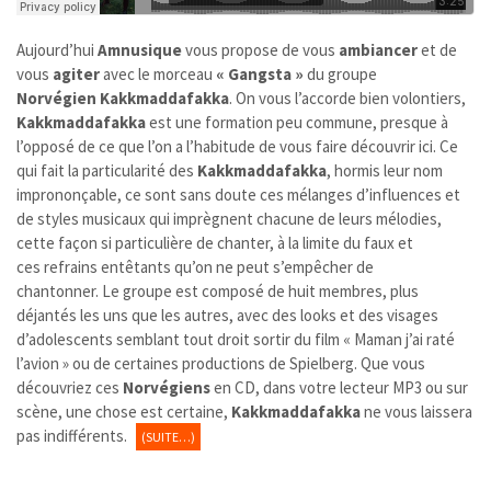
Aujourd’hui
Amnusique
vous propose de vous
ambiancer
et de
vous
agiter
avec le morceau
« Gangsta »
du groupe
Norvégien
Kakkmaddafakka
. On vous l’accorde bien volontiers,
Kakkmaddafakka
est une formation peu commune, presque à
l’opposé de ce que l’on a l’habitude de vous faire découvrir ici. Ce
qui fait la particularité des
Kakkmaddafakka
, hormis leur nom
imprononçable, ce sont sans doute ces mélanges d’influences et
de styles musicaux qui imprègnent chacune de leurs mélodies,
cette façon si particulière de chanter, à la limite du faux et
ces refrains entêtants qu’on ne peut s’empêcher de
chantonner. Le groupe est composé de huit membres, plus
déjantés les uns que les autres, avec des looks et des visages
d’adolescents semblant tout droit sortir du film « Maman j’ai raté
l’avion » ou de certaines productions de Spielberg. Que vous
découvriez ces
Norvégiens
en CD, dans votre lecteur MP3 ou sur
scène, une chose est certaine,
Kakkmaddafakka
ne vous laissera
pas indifférents.
(SUITE…)