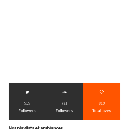
515
731
819
Followers
Followers
Total loves
Nos playlists et ambiances