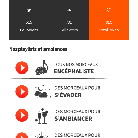
515
731
819
Followers
Followers
Total loves
Nos playlists et ambiances