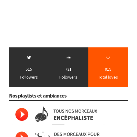
515
731
819
Followers
Followers
Total loves
Nos playlists et ambiances