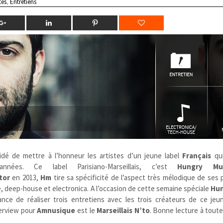
tes
,
Entretiens
dé de mettre à l’honneur les artistes d’un jeune label
Français
qui
nnées. Ce label Parisiano-Marseillais, c’est
Hungry Mus
stor
en 2013,
Hm
tire sa spécificité de l’aspect très mélodique de ses
 deep-house et electronica. A l’occasion de cette semaine spéciale
Hun
ce de réaliser trois entretiens avec les trois créateurs de ce jeun
terview pour
Amnusique
est le
Marseillais
N’to
. Bonne lecture à toute