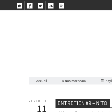
Accueil
♫ Nos morceaux
☰ Playl
MERCREDI
ENTRETIEN #9 – N’TO
11