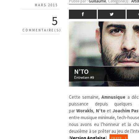
Publié par :
Guillaume
, Catégorie(s) :
Artis
MARS 2015
5
COMMENTAIRE(S)
Cette semaine,
Amnusique
a déci
puissance depuis quelques a
par
Worakls
,
N’to
et
Joachim Pa
entre musique minimale, tech-house,
nous avons eu l’honneur et la chan
deuxième à se prêter au jeu de l’in
(
Version Anglaise
)
(SUITE…)