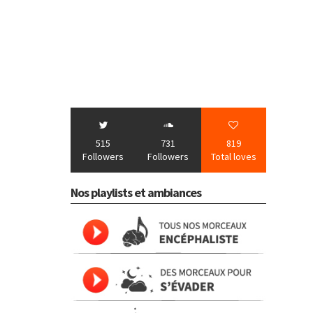
515
731
819
Followers
Followers
Total loves
Nos playlists et ambiances