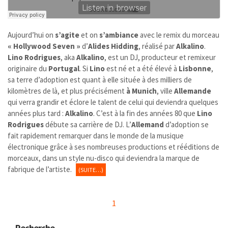
Aujourd’hui on
s’agite
et on
s’ambiance
avec le remix du morceau
« Hollywood Seven »
d’
Alides Hidding
, réalisé par
Alkalino
.
Lino Rodrigues
, aka
Alkalino
, est un DJ, producteur et remixeur
originaire du
Portugal
. Si
Lino
est né et a été élevé à
Lisbonne
,
sa terre d’adoption est quant à elle située à des milliers de
kilomètres de là, et plus précisément
à
Munich
, ville
Allemande
qui
verra grandir et éclore le talent de celui qui deviendra quelques
années plus tard :
Alkalino
. C’est à la fin des années 80 que
Lino
Rodrigues
débute sa carrière de DJ. L’
Allemand
d’adoption se
fait rapidement remarquer dans le monde de la musique
électronique grâce à ses nombreuses productions et rééditions de
morceaux, dans un style nu-disco qui deviendra la marque de
fabrique de l’artiste.
(SUITE…)
1
Recherche