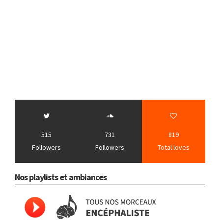
515
731
819
Followers
Followers
Total loves
Nos playlists et ambiances