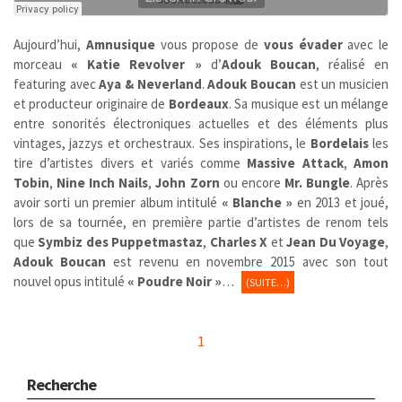
Aujourd’hui,
Amnusique
vous propose de
vous évader
avec le
morceau
« Katie Revolver »
d’
Adouk Boucan
, réalisé en
featuring avec
Aya & Neverland
.
Adouk Boucan
est un musicien
et producteur originaire de
Bordeaux
. Sa musique est un mélange
entre sonorités électroniques actuelles et des éléments plus
vintages, jazzys et orchestraux. Ses inspirations, le
Bordelais
les
tire d’artistes divers et variés comme
Massive Attack
,
Amon
Tobin
,
Nine Inch Nails
,
John Zorn
ou encore
Mr. Bungle
. Après
avoir sorti un premier album intitulé
« Blanche »
en 2013 et joué,
lors de sa tournée, en première partie d’artistes de renom tels
que
Symbiz des Puppetmastaz
,
Charles X
et
Jean Du Voyage
,
Adouk Boucan
est revenu en novembre 2015 avec son tout
nouvel opus intitulé
« Poudre Noir »
…
(SUITE…)
1
Recherche