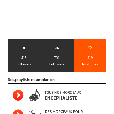
515
731
819
Followers
Followers
Total loves
Nos playlists et ambiances