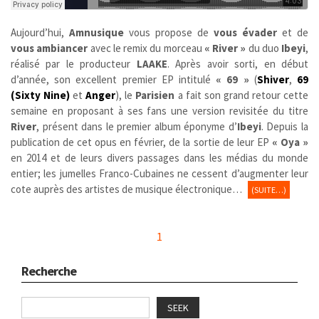
Aujourd’hui,
Amnusique
vous propose de
vous évader
et de
vous ambiancer
avec le remix du morceau
« River »
du duo
Ibeyi
,
réalisé par le producteur
LAAKE
. Après avoir sorti, en début
d’année, son excellent premier EP intitulé
« 69 »
(
Shiver
,
69
(Sixty Nine)
et
Anger
), le
Parisien
a fait son grand retour cette
semaine en proposant à ses fans une version revisitée du titre
River
, présent dans le premier album éponyme d’
Ibeyi
. Depuis la
publication de cet opus en février, de la sortie de leur EP
« Oya »
en 2014 et de leurs divers passages dans les médias du monde
entier; les jumelles Franco-Cubaines ne cessent d’augmenter leur
cote auprès des artistes de musique électronique…
(SUITE…)
1
Recherche
SEEK