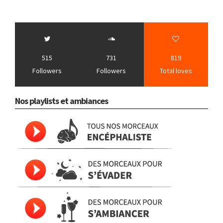
515
731
819
Followers
Followers
Total loves
Nos playlists et ambiances