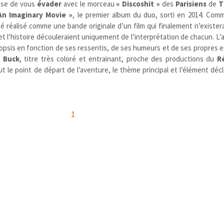
se de vous
évader
avec le morceau
« Discoshit »
des
Parisiens
de
T
An Imaginary Movie »
, le premier album du duo, sorti en 2014. Co
té réalisé comme une bande originale d’un film qui finalement n’exister
 et l’histoire découleraient uniquement de l’interprétation de chacun. L’
ynopsis en fonction de ses ressentis, de ses humeurs et de ses propres 
e
Buck
, titre très coloré et entrainant, proche des productions du
R
fut le point de départ de l’aventure, le thème principal et l’élément dé
1