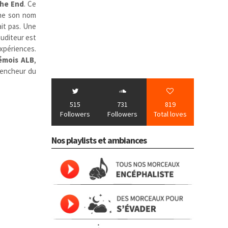
he End
.
Ce
mme son nom
ait pas. Une
auditeur est
expériences.
émois
ALB
,
clencheur du
515
731
819
Followers
Followers
Total loves
Nos playlists et ambiances