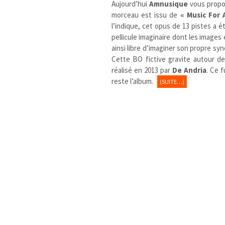
Aujourd’hui
Amnusique
vous propo
morceau est issu de
« Music For 
l’indique, cet opus de 13 pistes a é
pellicule imaginaire dont les images
ainsi libre d’imaginer son propre s
Cette BO fictive gravite autour d
réalisé en 2013 par
De Andria
. Ce 
reste l’album.
(SUITE…)