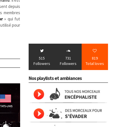
yland
. Il est
ssent depuis
ses membres
or
» qui fut
 utilisé pour
515
731
819
Followers
Followers
Total loves
Nos playlists et ambiances