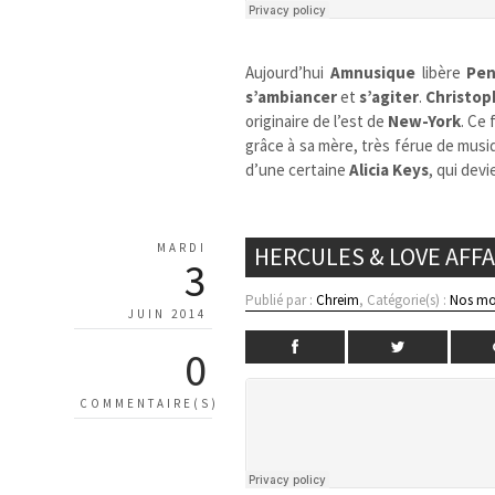
Aujourd’hui
Amnusique
libère
Pen
s’ambiancer
et
s’agiter
.
Christop
originaire de l’est de
New-York
. Ce
grâce à sa mère, très férue de musiq
d’une certaine
Alicia Keys
, qui devi
MARDI
HERCULES & LOVE AFFA
3
Publié par :
Chreim
, Catégorie(s) :
Nos mo
JUIN 2014
0
COMMENTAIRE(S)