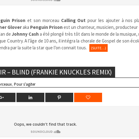
guin Prison
et son morceau
Calling Out
pour les ajouter à nos pla
her Glover
aka
Penguin Prison
est un chanteur, musicien, producteur 
 fan de
Johnny Cash
a été plongé très tôt dans le monde de la musique
ue Country. A l’âge de 10 ans, il intégra la chorale de Gospel de son éco
endra par la suite la star que l’on connait tous.
(SUITE…)
IR – BLIND (FRANKIE KNUCKLES REMIX)
rceaux
,
Pour s'agiter