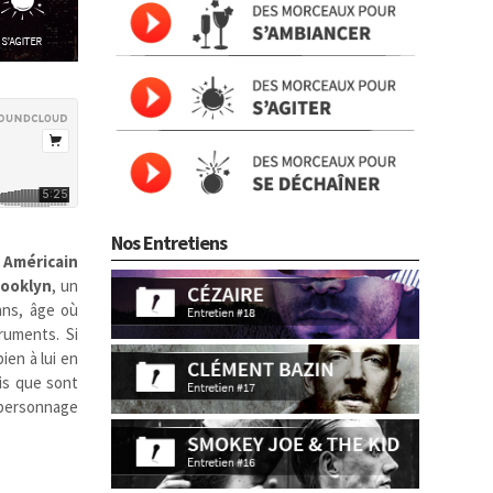
Nos Entretiens
e
Américain
rooklyn
, un
ans, âge où
struments. Si
ien à lui en
is que sont
/personnage