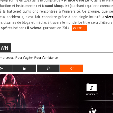
ie-pop formé en 2013 dans le compté de
« Prince George »
, dans le
Mar
oduction et instruments) et
Noami Almquist
(au chant) qui ‘ene connai
à la batterie) qu’ils ont rencontrée à l’université. Ce groupe, que 
x accident », s’est fait connaitre grâce à son single intitulé «
Vict
rs dizaines de blogs et médias à travers le monde. Le titre sera d’ailleurs
Kopf
réalisé par
Til Schweiger
sorti en 2014.
(SUITE…)
OWN
 morceaux
,
Pour s'agiter
,
Pour s'ambiancer