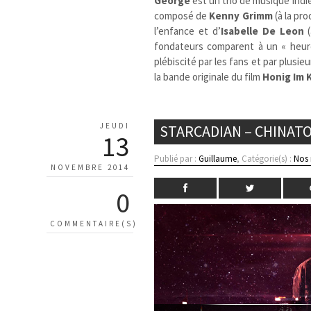
George
est un trio de musique ind
composé de
Kenny Grimm
(à la pr
l’enfance et d’
Isabelle De Leon
(
fondateurs comparent à un « heureu
plébiscité par les fans et par plusieu
la bande originale du film
Honig Im 
JEUDI
STARCADIAN – CHINAT
13
Publié par :
Guillaume
, Catégorie(s) :
Nos
NOVEMBRE 2014
0
COMMENTAIRE(S)