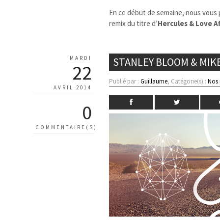
En ce début de semaine, nous vous 
remix du titre d’
Hercules & Love Af
MARDI
STANLEY BLOOM & MIKE
22
Publié par :
Guillaume
, Catégorie(s) :
Nos
AVRIL 2014
0
COMMENTAIRE(S)