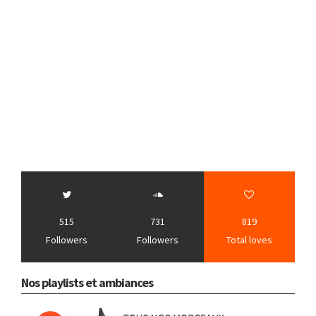
515
731
819
Followers
Followers
Total loves
Nos playlists et ambiances