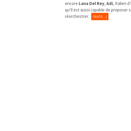
encore
Lana Del Rey
,
Adi
, Italien 
qu’il est aussi capable de proposer s
réorchestrer.
(SUITE…)