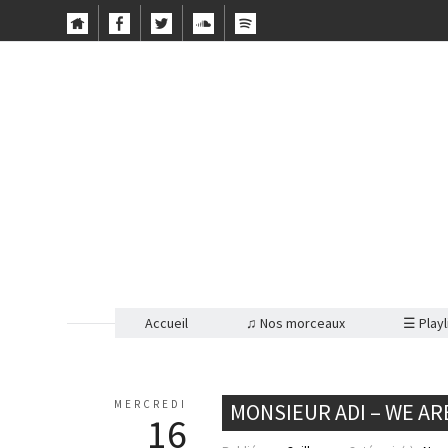
Accueil
♫ Nos morceaux
☰ Playl
MERCREDI
MONSIEUR ADI – WE A
16