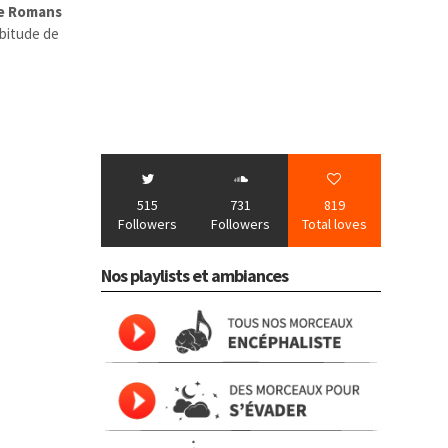
e Romans
abitude de
515
731
819
Followers
Followers
Total loves
Nos playlists et ambiances