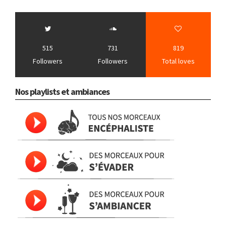
515
731
819
Followers
Followers
Total loves
Nos playlists et ambiances