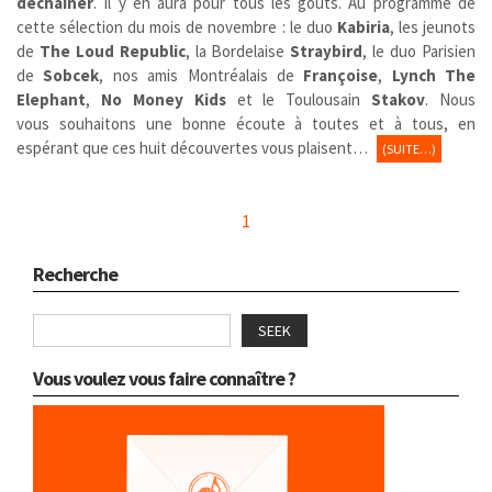
déchaîner
. Il y en aura pour tous les goûts. Au programme de
cette sélection du mois de novembre : le duo
Kabiria
, les jeunots
de
The Loud Republic
, la Bordelaise
Straybird
, le duo Parisien
de
Sobcek
, nos amis Montréalais de
Françoise
,
Lynch The
Elephant
,
No Money Kids
et le Toulousain
Stakov
. Nous
vous souhaitons une bonne écoute à toutes et à tous, en
espérant que ces huit découvertes vous plaisent…
(SUITE…)
1
Recherche
SEEK
Vous voulez vous faire connaître ?