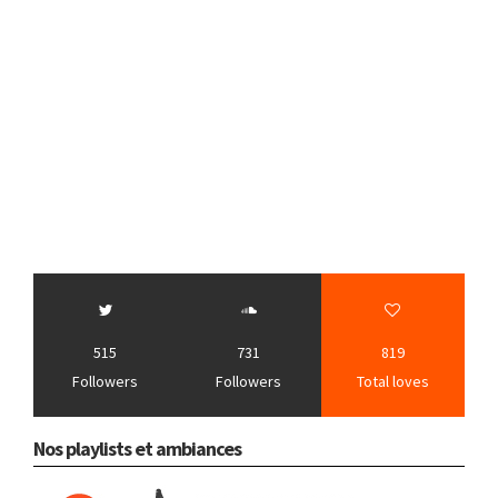
515
731
819
Followers
Followers
Total loves
Nos playlists et ambiances