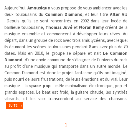
Aujourd’hui,
Amnusique
vous propose de vous ambiancer avec les
deux toulousains du
Common Diamond
, et leur titre
After All
.
Depuis qu’ils se sont rencontrés en 2002 dans leur lycée de
banlieue toulousaine,
Thomas Juvé
et
Floran Remy
créent de la
musique ensemble et commencent à développer leurs rêves. Au
départ, dans un groupe de rock avec trois amis lycéens, avec lequel
ils écument les scènes toulousaines pendant 8 ans avec plus de 70
dates. Mais en 2010, le groupe se sépare et nait
Le Common
Diamond
, d’une envie commune de s’éloigner de l’univers du rock
au profit d’une musique qui transporte dans un autre monde. Le
Common Diamond est donc le projet-fantasme qu’ils ont imaginé,
puis nourri de leurs frustrations, de leurs émotions et du vrai. Leur
musique – la
space-pop
– mêle minimalisme électronique, pop et
grands espaces. Le beat est froid, la guitare chaude, les synthés
vibrants, et les voix transcendent au service des chansons.
(SUITE…)
1