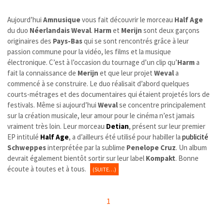
Aujourd’hui
Amnusique
vous fait découvrir le morceau
Half Age
du duo
Néerlandais
Weval
.
Harm
et
Merijn
sont deux garçons
originaires des
Pays-Bas
qui se sont rencontrés grâce à leur
passion commune pour la vidéo, les films et la musique
électronique. C’est à l’occasion du tournage d’un clip qu’
Harm
a
fait la connaissance de
Merijn
et que leur projet
Weval
a
commencé à se construire. Le duo réalisait d’abord quelques
courts-métrages et des documentaires qui étaient projetés lors de
festivals. Même si aujourd’hui
Weval
se concentre principalement
sur la création musicale, leur amour pour le cinéma n’est jamais
vraiment très loin. Leur morceau
Detian
, présent sur leur premier
EP intitulé
Half Age
, a d’ailleurs été utilisé pour habiller la
publicité
Schweppes
interprétée par la sublime
Penelope Cruz
. Un album
devrait également bientôt sortir sur leur label
Kompakt
. Bonne
écoute à toutes et à tous.
(SUITE…)
1