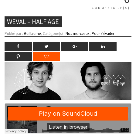
COMMENTAIRE(S)
WEVAL – HALF AGE
Publié par :
Guillaume
, Catégorie(s) :
Nos morceaux
,
Pour s'évader