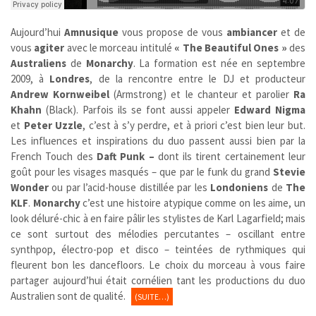
Aujourd’hui
Amnusique
vous propose de vous
ambiancer
et de
vous
agiter
avec le morceau intitulé
« The Beautiful Ones »
des
Australiens
de
Monarchy
. La formation est née en septembre
2009, à
Londres
, de la rencontre entre le DJ et producteur
Andrew Kornweibel
(Armstrong) et le chanteur et parolier
Ra
Khahn
(
Black)
. Parfois ils se font aussi appeler
Edward Nigma
et
Peter Uzzle
, c’est à s’y perdre, et à priori c’est bien leur but.
Les influences et inspirations du duo passent aussi bien par la
French Touch des
Daft Punk –
dont ils tirent certainement leur
goût pour les visages masqués – que par le funk du grand
Stevie
Wonder
ou par l’acid-house distillée par les
Londoniens
de
The
KLF
.
Monarchy
c’est une histoire atypique comme on les aime, un
look déluré-chic à en faire pâlir les stylistes de Karl Lagarfield; mais
ce sont surtout des mélodies percutantes – oscillant entre
synthpop, électro-pop et disco – teintées de rythmiques qui
fleurent bon les dancefloors. Le choix du morceau à vous faire
partager aujourd’hui était cornélien tant les productions du duo
Australien sont de qualité.
(SUITE…)