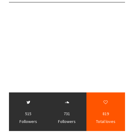
515
731
819
Followers
Followers
Total loves