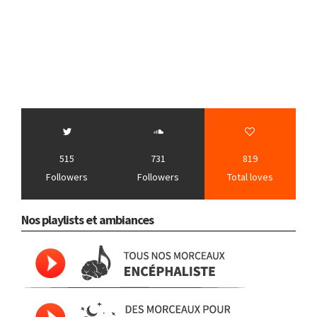
515
731
819
Followers
Followers
Total loves
Nos playlists et ambiances