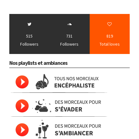
515
731
819
Followers
Followers
Total loves
Nos playlists et ambiances