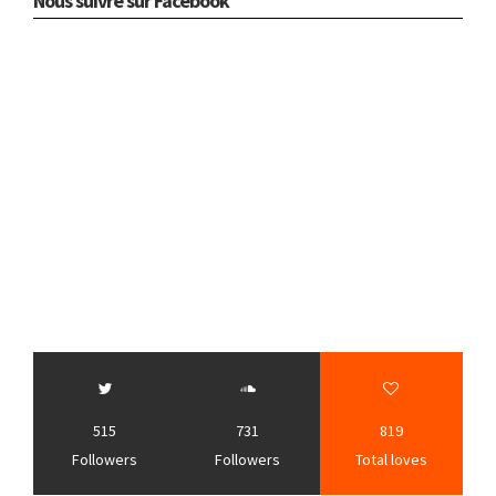
Nous suivre sur Facebook
515
731
819
Followers
Followers
Total loves