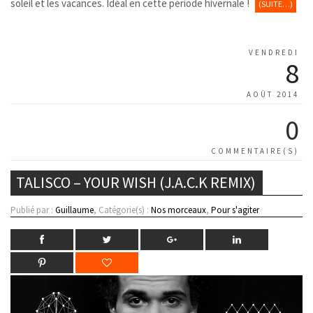
soleil et les vacances. Idéal en cette période hivernale !
(SUITE…)
VENDREDI
8
AOÛT 2014
0
COMMENTAIRE(S)
TALISCO – YOUR WISH (J.A.C.K REMIX)
Publié par :
Guillaume
, Catégorie(s) :
Nos morceaux
,
Pour s'agiter