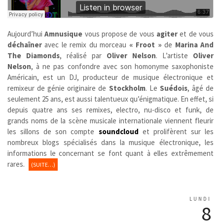
Aujourd’hui
Amnusique
vous propose de vous
agiter
et de vous
déchaîner
avec le remix du morceau
« Froot »
de
Marina And
The Diamonds
, réalisé par
Oliver Nelson
. L’artiste
Oliver
Nelson
, à ne pas confondre avec son homonyme saxophoniste
Américain, est un DJ, producteur de musique électronique et
remixeur de génie originaire de
Stockholm
. Le
Suédois
,
âgé de
seulement 25 ans, est aussi talentueux qu’énigmatique. En effet, si
depuis quatre ans ses remixes, electro, nu-disco et funk, de
grands noms de la scène musicale internationale viennent fleurir
les sillons de son compte
soundcloud
et prolifèrent sur les
nombreux blogs spécialisés dans la musique électronique, les
informations le concernant se font quant à elles extrêmement
rares.
(SUITE…)
LUNDI
8