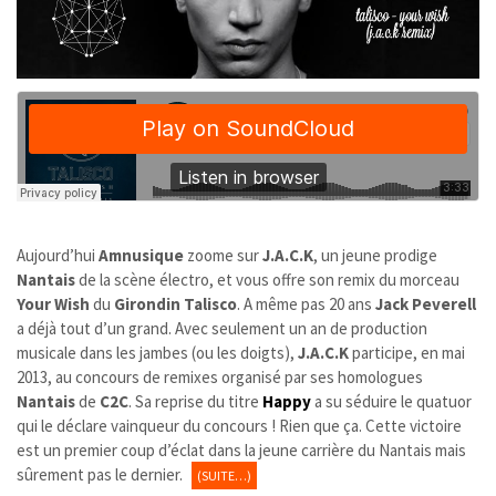
Aujourd’hui
Amnusique
zoome sur
J.A.C.K
, un jeune prodige
Nantais
de la scène électro, et vous offre son remix du morceau
Your Wish
du
Girondin Talisco
. A même pas 20 ans
Jack Peverell
a déjà tout d’un grand. Avec seulement un an de production
musicale dans les jambes (ou les doigts),
J.A.C.K
participe, en mai
2013, au concours de remixes organisé par ses homologues
Nantais
de
C2C
. Sa reprise du titre
Happy
a su séduire le quatuor
qui le déclare vainqueur du concours ! Rien que ça. Cette victoire
est un premier coup d’éclat dans la jeune carrière du Nantais mais
sûrement pas le dernier.
(SUITE…)