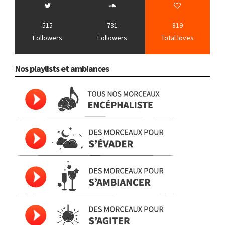
515
731
819
Followers
Followers
Total loves
Nos playlists et ambiances