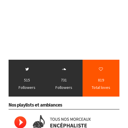
515
731
819
Followers
Followers
Total loves
Nos playlists et ambiances