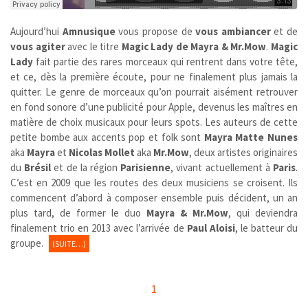
Aujourd’hui
Amnusique
vous propose de
vous ambiancer
et de
vous agiter
avec le titre
Magic Lady de Mayra & Mr.Mow
.
Magic
Lady
fait partie des rares morceaux qui rentrent dans votre tête,
et ce, dès la première écoute, pour ne finalement plus jamais la
quitter. Le genre de morceaux qu’on pourrait aisément retrouver
en fond sonore d’une publicité pour Apple, devenus les maîtres en
matière de choix musicaux pour leurs spots. Les auteurs de cette
petite bombe aux accents pop et folk sont
Mayra Matte Nunes
aka
Mayra
et
Nicolas Mollet
aka
Mr.Mow
, deux artistes originaires
du
Brésil
et de la région
Parisienne
, vivant actuellement à
Paris
.
C’est en 2009 que les routes des deux musiciens se croisent. Ils
commencent d’abord à composer ensemble puis décident, un an
plus tard, de former le duo
Mayra & Mr.Mow
, qui deviendra
finalement trio en 2013 avec l’arrivée de
Paul Aloisi
, le batteur du
groupe.
(SUITE…)
1