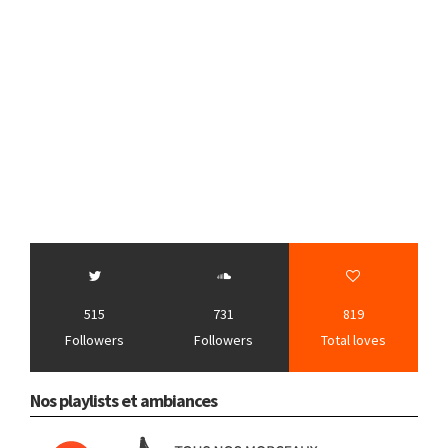
515
731
819
Followers
Followers
Total loves
Nos playlists et ambiances