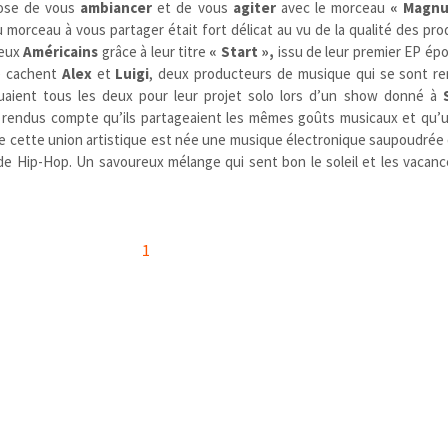
ose de vous
ambiancer
et de vous
agiter
avec le morceau
« Magnu
du morceau à vous partager était fort délicat au vu de la qualité des pr
deux
Américains
grâce à leur titre
« Start »,
issu de leur premier EP ép
 cachent
Alex
et
Luigi
, deux producteurs de musique qui se sont re
 jouaient tous les deux pour leur projet solo lors d’un show donné à
 rendus compte qu’ils partageaient les mêmes goûts musicaux et qu’u
 De cette union artistique est née une musique électronique saupoudrée
de Hip-Hop. Un savoureux mélange qui sent bon le soleil et les vacance
1