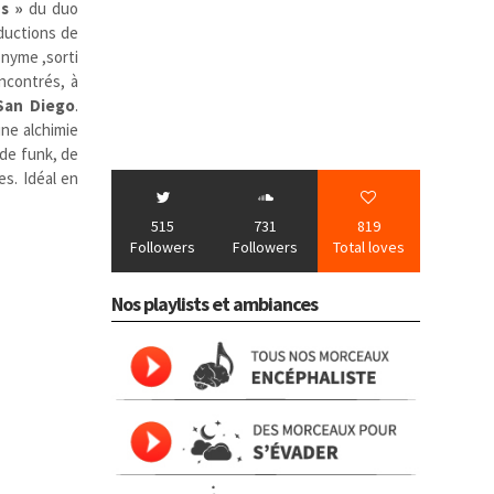
s »
du duo
oductions de
onyme ,sorti
ncontrés, à
San Diego
.
ne alchimie
 de funk, de
s. Idéal en
515
731
819
Followers
Followers
Total loves
Nos playlists et ambiances