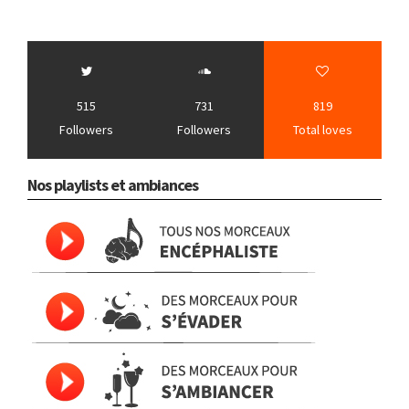
515
731
819
Followers
Followers
Total loves
Nos playlists et ambiances