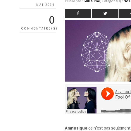
Publié par :
Guillaume
, Catégorie(s) :
Nos
MAI 2014
0
COMMENTAIRE(S)
Amnusique
ce n’est pas seulement d