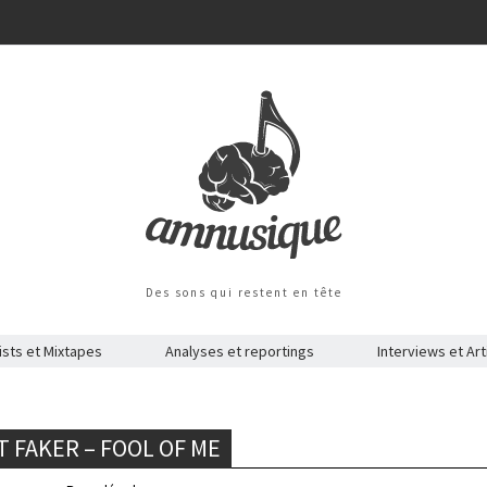
Des sons qui restent en tête
ists et Mixtapes
Analyses et reportings
Interviews et Art
T FAKER – FOOL OF ME