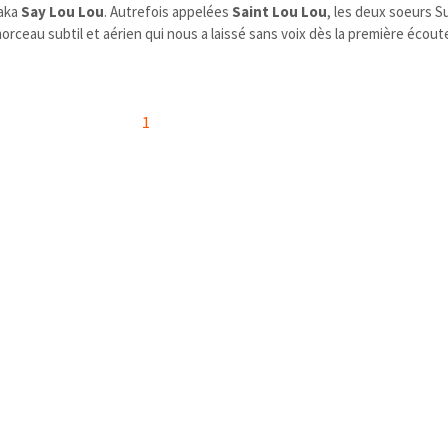
aka
Say Lou Lou
. Autrefois appelées
Saint Lou Lou
, les deux soeurs 
orceau subtil et aérien qui nous a laissé sans voix dès la première écout
1