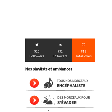
515
731
819
Followers
Followers
Total loves
Nos playlists et ambiances