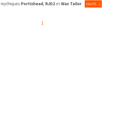
es mythiques
Portishead
,
RJD2
et
Wax Tailor
.
(SUITE…)
1