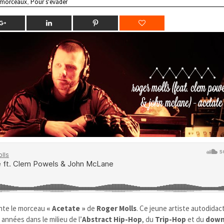
 morceaux
,
Pour s'évader
nte le morceau
« Acetate »
de
Roger Molls
. Ce jeune artiste autodidact
années dans le milieu de l’
Abstract Hip-Hop
, du
Trip-Hop
et du
dow