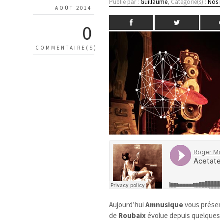
Publié par :
Guillaume
, Catégorie(s) :
Nos
AOÛT 2014
0
COMMENTAIRE(S)
Aujourd’hui
Amnusique
vous prése
de
Roubaix
évolue depuis quelques 