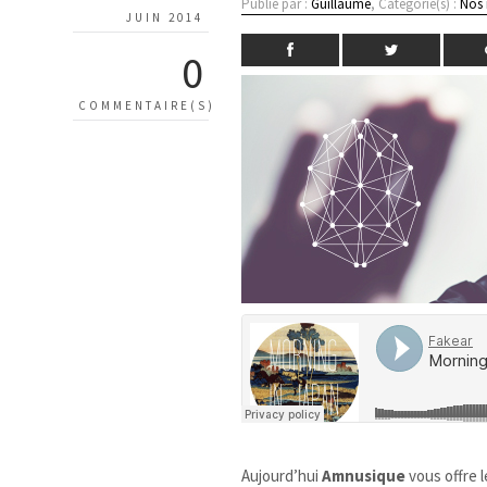
Publié par :
Guillaume
, Catégorie(s) :
Nos
JUIN 2014
0
COMMENTAIRE(S)
Aujourd’hui
Amnusique
vous offre l