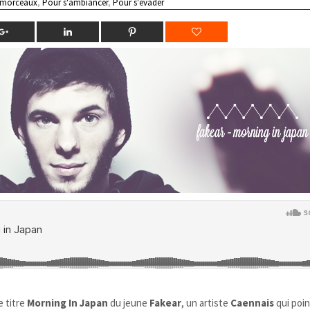
 morceaux
,
Pour s'ambiancer
,
Pour s'évader
e titre
Morning In Japan
du jeune
Fakear
, un artiste
Caennais
qui poi