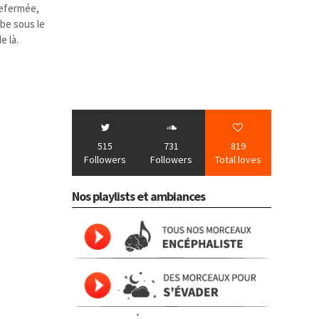
refermée,
rbe sous le
e là.
515
731
819
Followers
Followers
Total loves
Nos playlists et ambiances