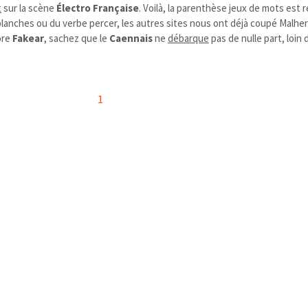
t
sur la scène
Électro Française
. Voilà, la parenthèse jeux de mots est 
planches ou du verbe percer, les autres sites nous ont déjà coupé Malhe
ore
Fakear
, sachez que le
Caennais
ne
débarque
pas de nulle part, loin d
1