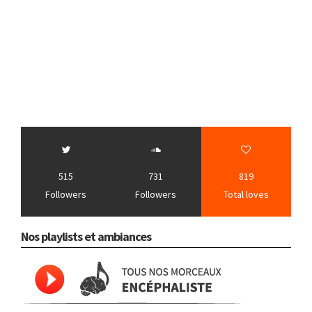
515
731
819
Followers
Followers
Total loves
Nos playlists et ambiances