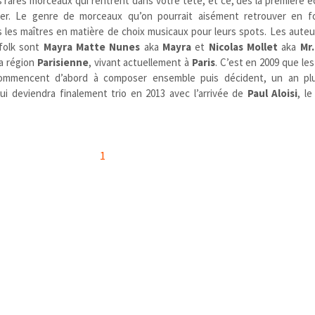
s rares morceaux qui rentrent dans votre tête, et ce, dès la première 
tter. Le genre de morceaux qu’on pourrait aisément retrouver en 
s les maîtres en matière de choix musicaux pour leurs spots. Les auteu
folk sont
Mayra Matte Nunes
aka
Mayra
et
Nicolas Mollet
aka
Mr
la région
Parisienne
, vivant actuellement à
Paris
. C’est en 2009 que le
 commencent d’abord à composer ensemble puis décident, un an pl
qui deviendra finalement trio en 2013 avec l’arrivée de
Paul Aloisi
, l
1