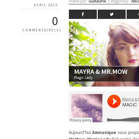
Publié par :
Guillaume
, Catégorie(s) :
Albu
AVRIL 2015
0
COMMENTAIRE(S)
Aujourd’hui
Amnusique
vous prop