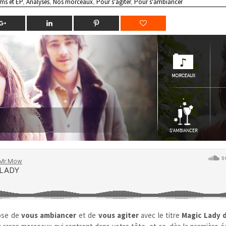
ms et EP
,
Analyses
,
Nos morceaux
,
Pour s'agiter
,
Pour s'ambiancer
ose de
vous ambiancer
et de
vous agiter
avec le titre
Magic Lady 