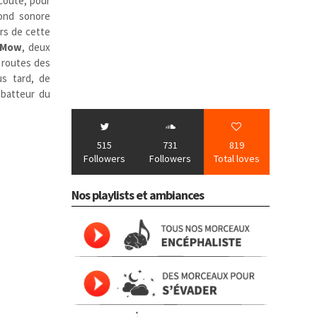
écoute, pour
fond sonore
rs de cette
.Mow
, deux
s routes des
us tard, de
e batteur du
515
731
819
Followers
Followers
Total loves
Nos playlists et ambiances