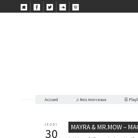
Accueil
♫ Nos morceaux
☰ Playl
JEUDI
MAYRA & MR.MOW – MAG
30