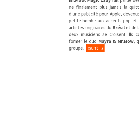
Mr.Mow
.
Magic Lady
fait partie de
ne finalement plus jamais la qui
d’une publicité pour Apple, devenu
petite bombe aux accents pop et 
artistes originaires du
Brésil
et de 
deux musiciens se croisent. Ils
former le duo
Mayra & Mr.Mow
, 
groupe.
(SUITE…)