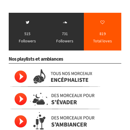
515
731
819
Followers
Followers
Total loves
Nos playlists et ambiances