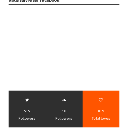
515
731
819
Followers
Followers
Total loves