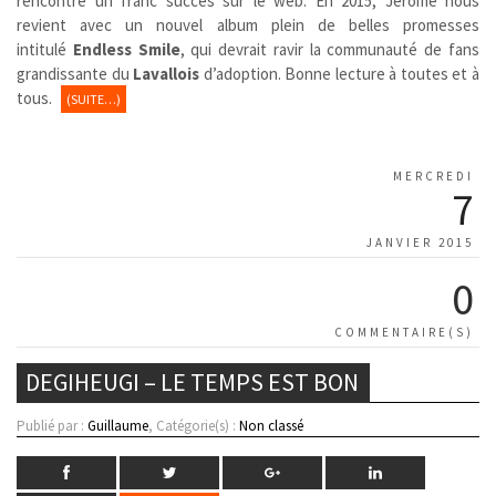
rencontré un franc succès sur le web. En 2015, Jérôme nous
revient avec un nouvel album plein de belles promesses
intitulé
Endless Smile
, qui devrait ravir la communauté de fans
grandissante du
Lavallois
d’adoption. Bonne lecture à toutes et à
tous.
(SUITE…)
MERCREDI
7
JANVIER 2015
0
COMMENTAIRE(S)
DEGIHEUGI – LE TEMPS EST BON
Publié par :
Guillaume
, Catégorie(s) :
Non classé