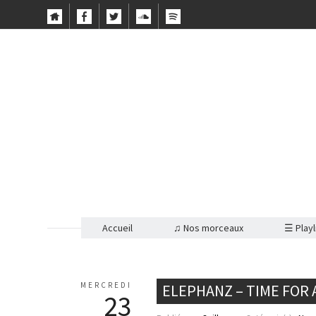
Accueil
♫ Nos morceaux
☰ Playl
MERCREDI
ELEPHANZ – TIME FOR 
23