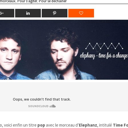
 morceaux
,
Pour s'agiter
,
Pour se déchainer
, voici enfin un titre
pop
avec le morceau d’
Elephanz
, intitulé
Time Fo