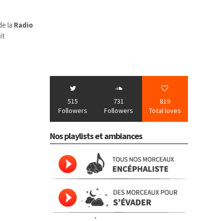
de la
Radio
it
515
731
819
Followers
Followers
Total loves
Nos playlists et ambiances