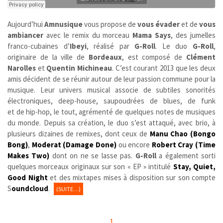
Aujourd’hui
Amnusique
vous propose de
vous évader
et de
vous
ambiancer
avec le remix du morceau
Mama Says
,
des jumelles
franco-cubaines d’
Ibeyi
, réalisé par
G-Roll
. Le duo
G-Roll
,
originaire de la ville de
Bordeaux
,
est composé de
Clément
Narolles
et
Quentin Michineau
. C’est courant 2013 que les deux
amis décident de se réunir autour de leur passion commune pour la
musique. Leur univers musical associe de subtiles sonorités
électroniques, deep-house, saupoudrées de blues, de funk
et de hip-hop, le tout, agrémenté de quelques notes de musiques
du monde. Depuis sa création, le duo s’est attaqué, avec brio, à
plusieurs dizaines de remixes, dont ceux de
Manu Chao (Bongo
Bong)
,
Moderat (Damage Done)
ou encore
Robert Cray (Time
Makes Two)
dont on ne se lasse pas.
G-Roll
a également sorti
quelques morceaux originaux sur son « EP » intitulé
Stay, Quiet,
Good Night
et des mixtapes mises à disposition sur son compte
S
oundcloud
.
(SUITE…)
1