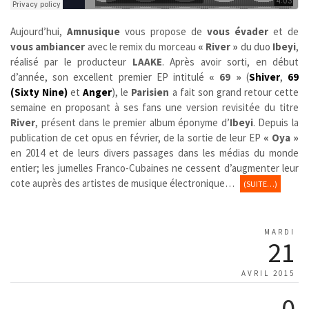
Aujourd’hui,
Amnusique
vous propose de
vous évader
et de
vous ambiancer
avec le remix du morceau
« River »
du duo
Ibeyi
,
réalisé par le producteur
LAAKE
. Après avoir sorti, en début
d’année, son excellent premier EP intitulé
« 69 »
(
Shiver
,
69
(Sixty Nine)
et
Anger
), le
Parisien
a fait son grand retour cette
semaine en proposant à ses fans une version revisitée du titre
River
, présent dans le premier album éponyme d’
Ibeyi
. Depuis la
publication de cet opus en février, de la sortie de leur EP
« Oya »
en 2014 et de leurs divers passages dans les médias du monde
entier; les jumelles Franco-Cubaines ne cessent d’augmenter leur
cote auprès des artistes de musique électronique…
(SUITE…)
MARDI
21
AVRIL 2015
0