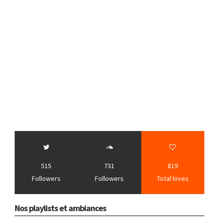
515
731
819
Followers
Followers
Total loves
Nos playlists et ambiances