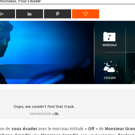
 morceaux
,
Pour s'évader
ose de
vous évader
avec le morceau intitulé
« Off »
de
Monsieur Gran