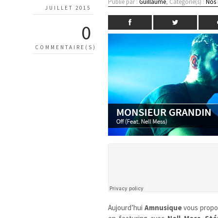
Publié par :
Guillaume
, Catégorie(s) :
Nos
JUILLET 2015
0
COMMENTAIRE(S)
Aujourd’hui
Amnusique
vous prop