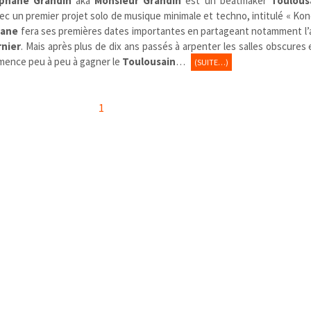
phane Grandin
aka
Monsieur Grandin
est un beatmaker
Toulous
ec un premier projet solo de musique minimale et techno, intitulé « Kon
hane
fera ses premières dates importantes en partageant notamment l’a
rnier
. Mais après plus de dix ans passés à arpenter les salles obscures 
ommence peu à peu à gagner le
Toulousain
…
(SUITE…)
1