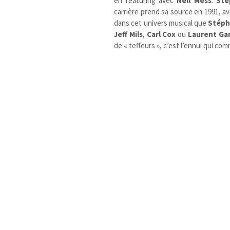
en featuring avec
Nell Mess
.
Sté
carrière prend sa source en 1991, av
dans cet univers musical que
Stép
Jeff Mils
,
Carl Cox
ou
Laurent Ga
de « teffeurs », c’est l’ennui qui c