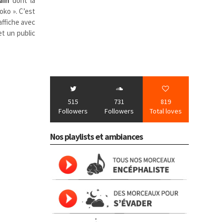
ain
dont la
oko ». C’est
ffiche avec
et un public
515
731
819
Followers
Followers
Total loves
Nos playlists et ambiances