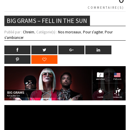
COMMENTAIRE(S)
BIG GRAMS – FELL IN THE SUN
Publié par :
Chreim
, Catégorie(s) :
Nos morceaux
,
Pour s'agiter
,
Pour
s'ambiancer