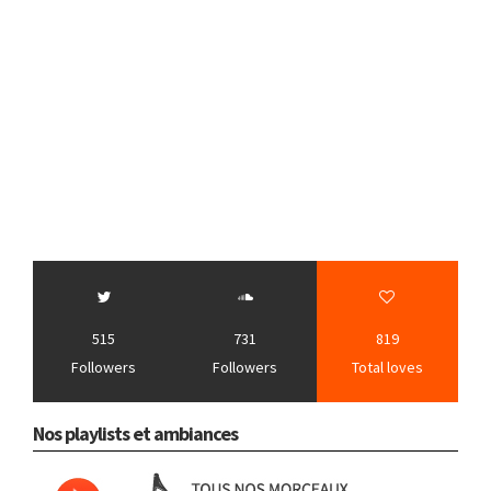
515
731
819
Followers
Followers
Total loves
Nos playlists et ambiances